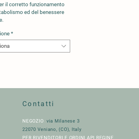
er il corretto funzionamento 
tabolismo ed del benessere 
e.
ione
*
iona
Contatti
NEGOZIO
via Milanese 3
22070 Veniano, (CO), Italy
PER RIVENDITORI E ORDINI API REGINE